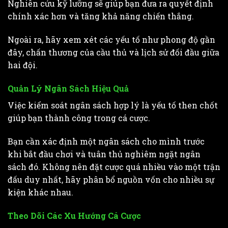
Nghiên cứu kỹ lưỡng sẽ giúp bạn đưa ra quyết định
chính xác hơn và tăng khả năng chiến thắng.
Ngoài ra, hãy xem xét các yếu tố như phong độ gần
đây, chấn thương của cầu thủ và lịch sử đối đầu giữa
hai đội.
Quản Lý Ngân Sách Hiệu Quả
Việc kiểm soát ngân sách hợp lý là yếu tố then chốt
giúp bạn thành công trong cá cược.
Bạn cần xác định một ngân sách cho mình trước
khi bắt đầu chơi và tuân thủ nghiêm ngặt ngân
sách đó. Không nên đặt cược quá nhiều vào một trận
đấu duy nhất, hãy phân bổ nguồn vốn cho nhiều sự
kiện khác nhau.
Theo Dõi Các Xu Hướng Cá Cược