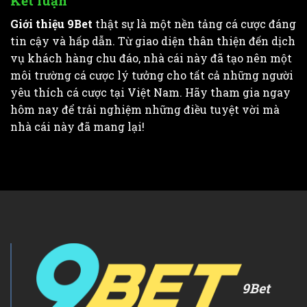
Kết luận
Giới thiệu 9Bet
thật sự là một nền tảng cá cược đáng
tin cậy và hấp dẫn. Từ giao diện thân thiện đến dịch
vụ khách hàng chu đáo, nhà cái này đã tạo nên một
môi trường cá cược lý tưởng cho tất cả những người
yêu thích cá cược tại Việt Nam. Hãy tham gia ngay
hôm nay để trải nghiệm những điều tuyệt vời mà
nhà cái này đã mang lại!
9Bet