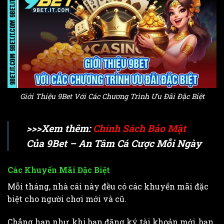
Giới Thiệu 9Bet Với Các Chương Trình Ưu Đãi Đặc Biệt
>>>Xem thêm:
Chính Sách Bảo Mật
Của 9Bet – An Tâm Cá Cược Mỗi Ngày
Các Khuyến Mãi Đặc Biệt
Mỗi tháng, nhà cái này đều có các khuyến mãi đặc
biệt cho người chơi mới và cũ.
Chẳng hạn như, khi bạn đăng ký tài khoản mới, bạn