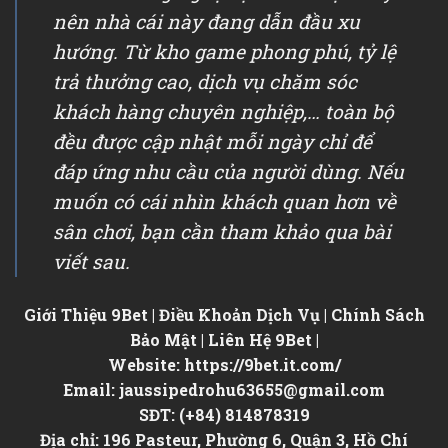
nên nhà cái này đang dẫn đầu xu
hướng. Từ kho game phong phú, tỷ lệ
trả thưởng cao, dịch vụ chăm sóc
khách hàng chuyên nghiệp,… toàn bộ
đều được cập nhật mỗi ngày chỉ để
đáp ứng nhu cầu của người dùng. Nếu
muốn có cái nhìn khách quan hơn về
sân chơi, bạn cần tham khảo qua bài
viết sau.
Giới Thiệu
9Bet
|
Điều Khoản Dịch Vụ
|
Chính Sách
Bảo Mật
|
Liên Hệ 9Bet
|
Website:
https://9bet.it.com/
Email:
jaussipedrohu63655@gmail.com
SĐT:
(+84) 814878319
Địa chỉ:
196 Pasteur, Phường 6, Quận 3, Hồ Chí